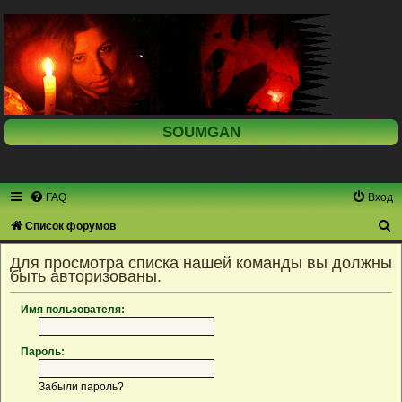
SOUMGAN
FAQ
Вход
П
Список форумов
о
Для просмотра списка нашей команды вы должны
и
быть авторизованы.
с
Имя пользователя:
к
Пароль:
Забыли пароль?