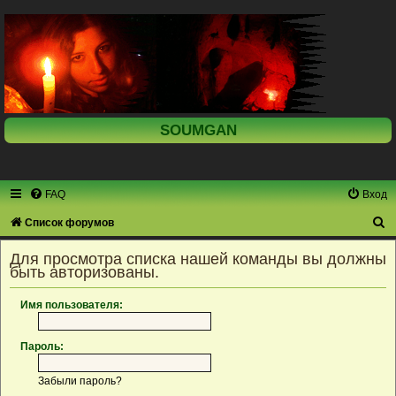
SOUMGAN
FAQ
Вход
П
Список форумов
о
Для просмотра списка нашей команды вы должны
и
быть авторизованы.
с
Имя пользователя:
к
Пароль:
Забыли пароль?