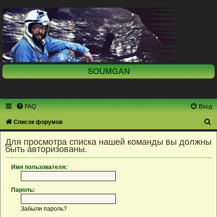
SOUMGAN
FAQ
Вход
П
Список форумов
о
Для просмотра списка нашей команды вы должны
и
быть авторизованы.
с
Имя пользователя:
к
Пароль:
Забыли пароль?