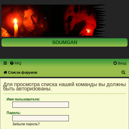
SOUMGAN
FAQ
Вход
П
Список форумов
о
Для просмотра списка нашей команды вы должны
и
быть авторизованы.
с
Имя пользователя:
к
Пароль:
Забыли пароль?