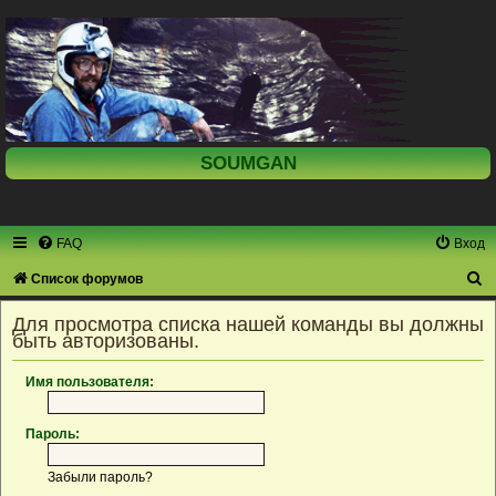
SOUMGAN
FAQ
Вход
П
Список форумов
о
Для просмотра списка нашей команды вы должны
и
быть авторизованы.
с
Имя пользователя:
к
Пароль:
Забыли пароль?