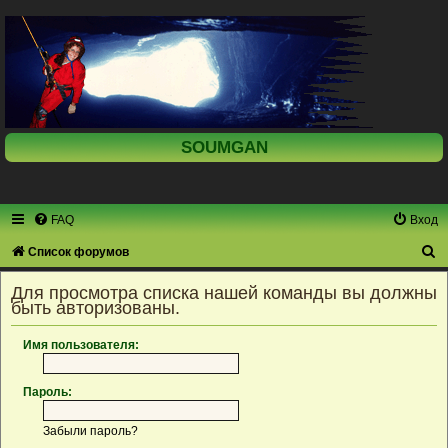
SOUMGAN
FAQ
Вход
П
Список форумов
о
Для просмотра списка нашей команды вы должны
и
быть авторизованы.
с
Имя пользователя:
к
Пароль:
Забыли пароль?