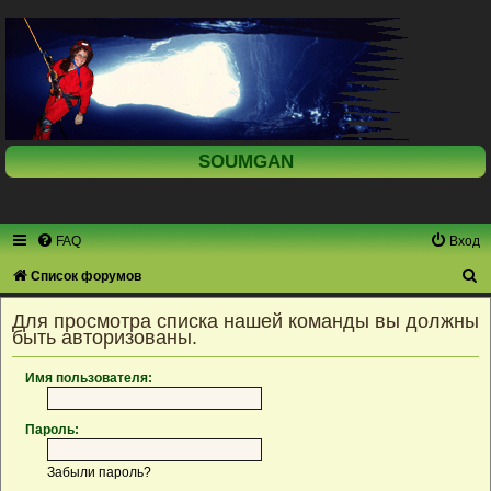
SOUMGAN
FAQ
Вход
П
Список форумов
о
Для просмотра списка нашей команды вы должны
и
быть авторизованы.
с
Имя пользователя:
к
Пароль:
Забыли пароль?