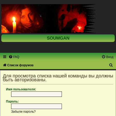
SOUMGAN
FAQ
Вход
П
Список форумов
о
Для просмотра списка нашей команды вы должны
и
быть авторизованы.
с
Имя пользователя:
к
Пароль:
Забыли пароль?