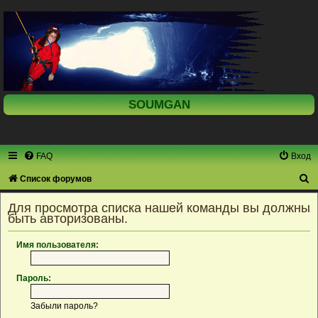
SOUMGAN
FAQ
Вход
П
Список форумов
о
Для просмотра списка нашей команды вы должны
и
быть авторизованы.
с
Имя пользователя:
к
Пароль:
Забыли пароль?