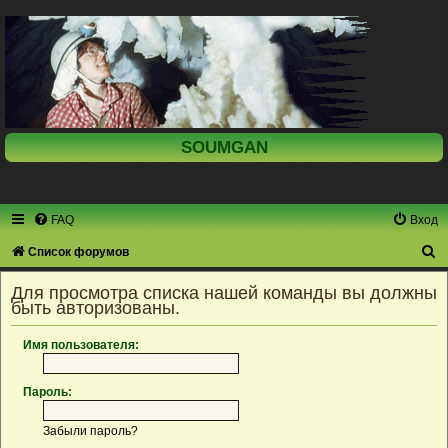
SOUMGAN
FAQ
Вход
П
Список форумов
о
Для просмотра списка нашей команды вы должны
и
быть авторизованы.
с
Имя пользователя:
к
Пароль:
Забыли пароль?