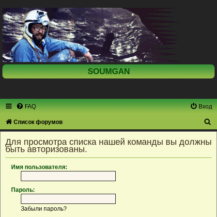
SOUMGAN
FAQ
Вход
П
Список форумов
о
Для просмотра списка нашей команды вы должны
и
быть авторизованы.
с
Имя пользователя:
к
Пароль:
Забыли пароль?