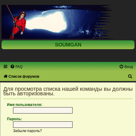
SOUMGAN
FAQ
Вход
П
Список форумов
о
Для просмотра списка нашей команды вы должны
и
быть авторизованы.
с
Имя пользователя:
к
Пароль:
Забыли пароль?