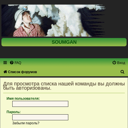
SOUMGAN
FAQ
Вход
П
Список форумов
о
Для просмотра списка нашей команды вы должны
и
быть авторизованы.
с
Имя пользователя:
к
Пароль:
Забыли пароль?