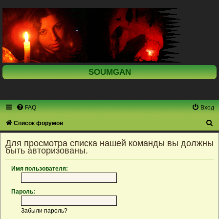
SOUMGAN
FAQ
Вход
П
Список форумов
о
Для просмотра списка нашей команды вы должны
и
быть авторизованы.
с
Имя пользователя:
к
Пароль:
Забыли пароль?