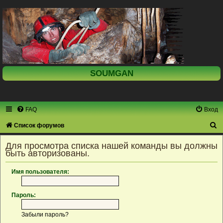
SOUMGAN
FAQ
Вход
П
Список форумов
о
Для просмотра списка нашей команды вы должны
и
быть авторизованы.
с
Имя пользователя:
к
Пароль:
Забыли пароль?