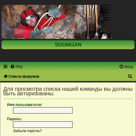
SOUMGAN
FAQ
Вход
П
Список форумов
о
Для просмотра списка нашей команды вы должны
и
быть авторизованы.
с
Имя пользователя:
к
Пароль:
Забыли пароль?