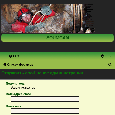
SOUMGAN
FAQ
Вход
П
Список форумов
о
Отправить сообщение администрации
и
Получатель:
с
Администратор
к
Ваш адрес email:
Ваше имя: