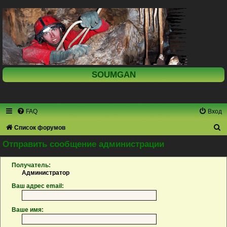
SOUMGAN
FAQ
Вход
П
Список форумов
о
Отправить сообщение администрации
и
Получатель:
с
Администратор
к
Ваш адрес email:
Ваше имя: