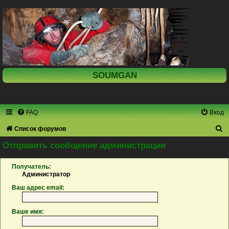
SOUMGAN
FAQ
Вход
П
Список форумов
о
Отправить сообщение администрации
и
Получатель:
с
Администратор
к
Ваш адрес email:
Ваше имя: