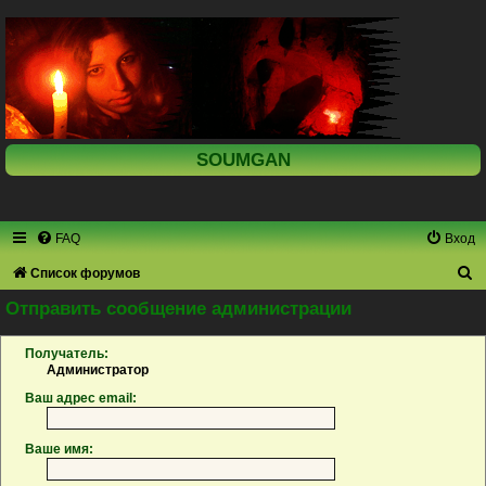
SOUMGAN
FAQ
Вход
П
Список форумов
о
Отправить сообщение администрации
и
Получатель:
с
Администратор
к
Ваш адрес email:
Ваше имя: