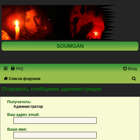
SOUMGAN
FAQ
Вход
П
Список форумов
о
Отправить сообщение администрации
и
Получатель:
с
Администратор
к
Ваш адрес email:
Ваше имя: