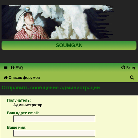
SOUMGAN
FAQ
Вход
П
Список форумов
о
Отправить сообщение администрации
и
Получатель:
с
Администратор
к
Ваш адрес email:
Ваше имя: