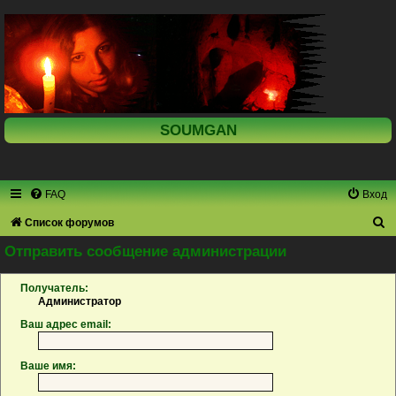
SOUMGAN
FAQ
Вход
П
Список форумов
о
Отправить сообщение администрации
и
Получатель:
с
Администратор
к
Ваш адрес email:
Ваше имя: