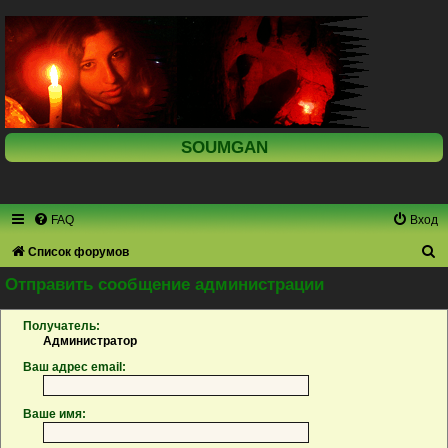
SOUMGAN
FAQ
Вход
П
Список форумов
о
Отправить сообщение администрации
и
Получатель:
с
Администратор
к
Ваш адрес email:
Ваше имя: