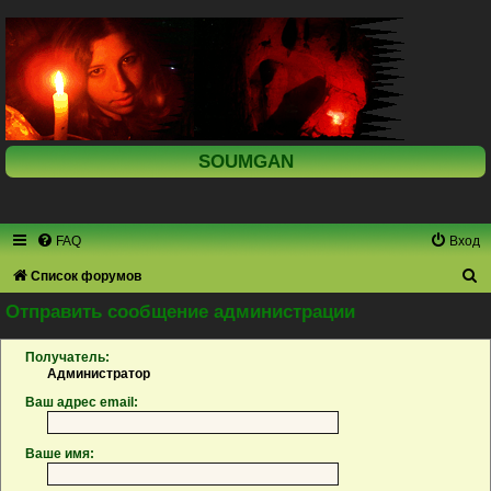
SOUMGAN
FAQ
Вход
П
Список форумов
о
Отправить сообщение администрации
и
Получатель:
с
Администратор
к
Ваш адрес email:
Ваше имя: