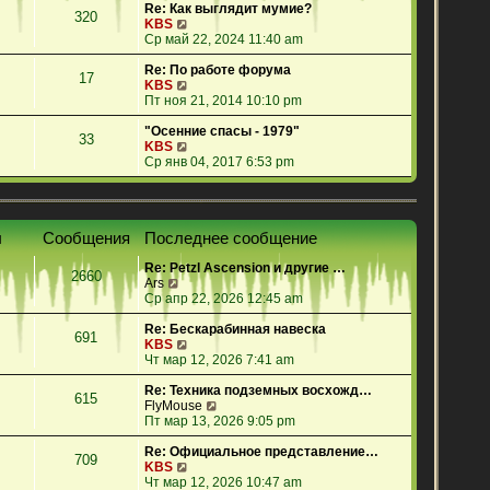
е
Re: Как выглядит мумие?
320
й
П
KBS
т
е
Ср май 22, 2024 11:40 am
и
р
к
е
Re: По работе форума
17
п
й
П
KBS
о
т
е
Пт ноя 21, 2014 10:10 pm
с
и
р
л
к
е
"Осенние спасы - 1979"
33
е
п
й
П
KBS
д
о
т
е
Ср янв 04, 2017 6:53 pm
н
с
и
р
е
л
к
е
м
е
п
й
у
д
о
т
ы
Сообщения
Последнее сообщение
с
н
с
и
о
е
л
к
Re: Petzl Ascension и другие …
о
м
е
п
2660
П
Ars
б
у
д
о
е
Ср апр 22, 2026 12:45 am
щ
с
н
с
р
е
о
е
л
е
Re: Бескарабинная навеска
н
о
м
е
691
й
П
KBS
и
б
у
д
т
е
Чт мар 12, 2026 7:41 am
ю
щ
с
н
и
р
е
о
е
к
е
Re: Техника подземных восхожд…
н
о
м
615
п
й
П
FlyMouse
и
б
у
о
т
е
Пт мар 13, 2026 9:05 pm
ю
щ
с
с
и
р
е
о
л
к
е
Re: Официальное представление…
н
о
709
е
п
П
й
KBS
и
б
д
о
е
т
Чт мар 12, 2026 10:47 am
ю
щ