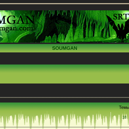
SOUMGAN
Тем
18