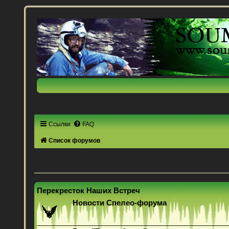
Ссылки
FAQ
Список форумов
Перекресток Наших Встреч
Новости Спелео-форума