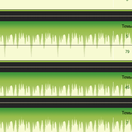
Тем
5
79
Тем
45
Тем
7