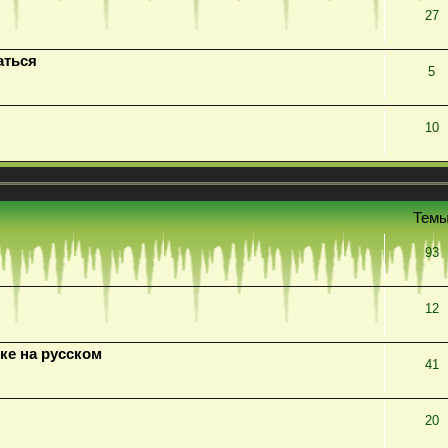
27
аться
5
10
Тем
93
12
ке на русском
41
20