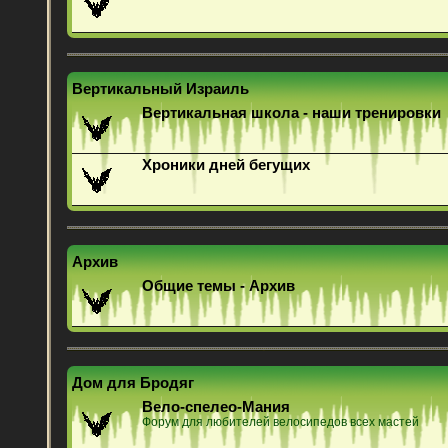
Вертикальный Израиль
Вертикальная школа - наши тренировки
Хроники дней бегущих
Архив
Общие темы - Архив
Дом для Бродяг
Вело-спелео-Мания
Форум для любителей велосипедов всех мастей