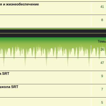
я и жизнеобеспечение
41
8
Тем
26
47
а SRT
9
 школа SRT
7
5