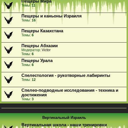
Пещеры Мира
Темы:
11
Пещеры и каньоны Израиля
Темы:
16
Пещеры Казахстана
Темы:
6
Пещеры Абхазии
Модератор:
Victor
Темы:
6
Пещеры Урала
Темы:
6
Спелестология - рукотворные лабиринты
Темы:
12
Спелео-подводные исследования - техника и
достижения
Темы:
3
Вертикальный Израиль
Вертикальная школа - наши тренировки