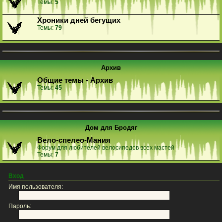
Темы:
5
Хроники дней бегущих
Темы:
79
Архив
Общие темы - Архив
Темы:
45
Дом для Бродяг
Вело-спелео-Мания
Форум для любителей велосипедов всех мастей
Темы:
7
Вход
Имя пользователя:
Пароль: