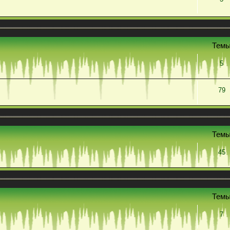
Тем
5
79
Тем
45
Тем
7