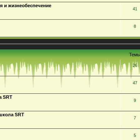
я и жизнеобеспечение
41
8
Тем
26
47
а SRT
9
 школа SRT
7
5