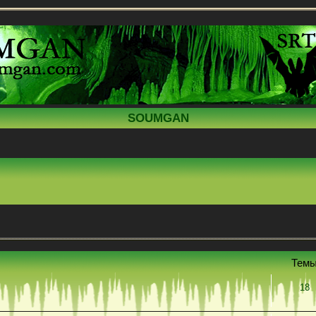
SOUMGAN
Тем
18