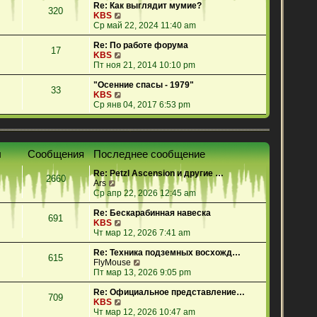
е
Re: Как выглядит мумие?
320
й
П
KBS
т
е
Ср май 22, 2024 11:40 am
и
р
к
е
Re: По работе форума
17
п
й
П
KBS
о
т
е
Пт ноя 21, 2014 10:10 pm
с
и
р
л
к
е
"Осенние спасы - 1979"
33
е
п
й
П
KBS
д
о
т
е
Ср янв 04, 2017 6:53 pm
н
с
и
р
е
л
к
е
м
е
п
й
у
д
о
т
ы
Сообщения
Последнее сообщение
с
н
с
и
о
е
л
к
Re: Petzl Ascension и другие …
о
м
е
п
2660
П
Ars
б
у
д
о
е
Ср апр 22, 2026 12:45 am
щ
с
н
с
р
е
о
е
л
е
Re: Бескарабинная навеска
н
о
м
е
691
й
П
KBS
и
б
у
д
т
е
Чт мар 12, 2026 7:41 am
ю
щ
с
н
и
р
е
о
е
к
е
Re: Техника подземных восхожд…
н
о
м
615
п
й
П
FlyMouse
и
б
у
о
т
е
Пт мар 13, 2026 9:05 pm
ю
щ
с
с
и
р
е
о
л
к
е
Re: Официальное представление…
н
о
709
е
п
П
й
KBS
и
б
д
о
е
т
Чт мар 12, 2026 10:47 am
ю
щ