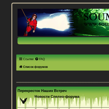
Ссылки
FAQ
Список форумов
Перекресток Наших Встреч
Новости Спелео-форума