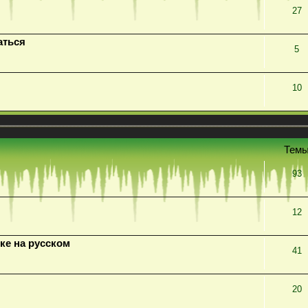
27
аться
5
10
Тем
93
12
ке на русском
41
20