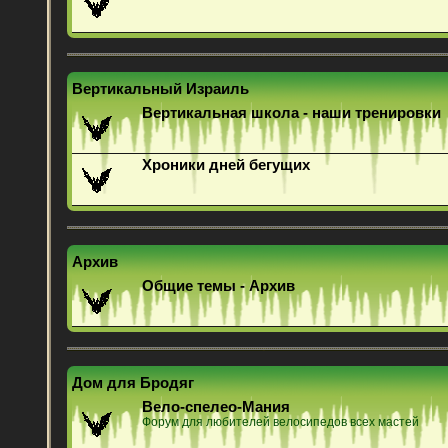
Вертикальный Израиль
Вертикальная школа - наши тренировки
Хроники дней бегущих
Архив
Общие темы - Архив
Дом для Бродяг
Вело-спелео-Мания
Форум для любителей велосипедов всех мастей