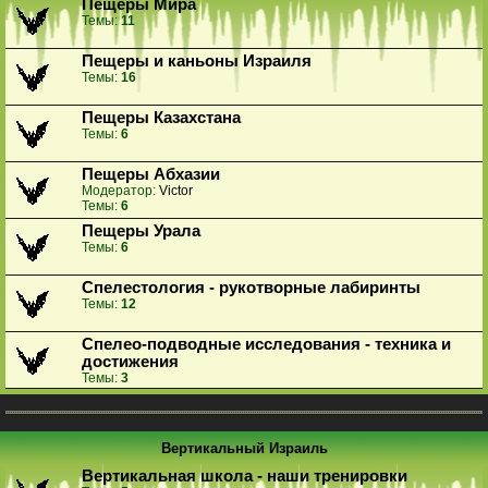
Пещеры Мира
Темы:
11
Пещеры и каньоны Израиля
Темы:
16
Пещеры Казахстана
Темы:
6
Пещеры Абхазии
Модератор:
Victor
Темы:
6
Пещеры Урала
Темы:
6
Спелестология - рукотворные лабиринты
Темы:
12
Спелео-подводные исследования - техника и
достижения
Темы:
3
Вертикальный Израиль
Вертикальная школа - наши тренировки