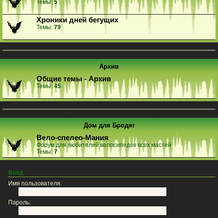
Темы:
5
Хроники дней бегущих
Темы:
79
Архив
Общие темы - Архив
Темы:
45
Дом для Бродяг
Вело-спелео-Мания
Форум для любителей велосипедов всех мастей
Темы:
7
Вход
Имя пользователя:
Пароль: