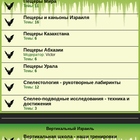
Пещеры Мира
Темы:
11
Пещеры и каньоны Израиля
Темы:
16
Пещеры Казахстана
Темы:
6
Пещеры Абхазии
Модератор:
Victor
Темы:
6
Пещеры Урала
Темы:
6
Спелестология - рукотворные лабиринты
Темы:
12
Спелео-подводные исследования - техника и
достижения
Темы:
3
Вертикальный Израиль
Вертикальная школа - наши тренировки