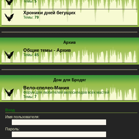
Темы:
5
Хроники дней бегущих
Темы:
79
Архив
Общие темы - Архив
Темы:
45
Дом для Бродяг
Вело-спелео-Мания
Форум для любителей велосипедов всех мастей
Темы:
7
Вход
Имя пользователя:
Пароль: