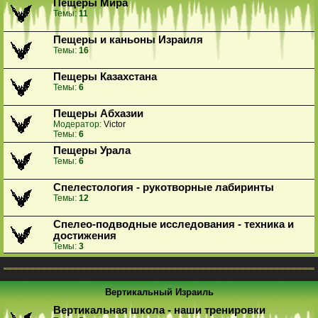
Пещеры Мира
Темы:
11
Пещеры и каньоны Израиля
Темы:
16
Пещеры Казахстана
Темы:
6
Пещеры Абхазии
Модератор:
Victor
Темы:
6
Пещеры Урала
Темы:
6
Спелестология - рукотворные лабиринты
Темы:
12
Спелео-подводные исследования - техника и
достижения
Темы:
3
Вертикальный Израиль
Вертикальная школа - наши тренировки