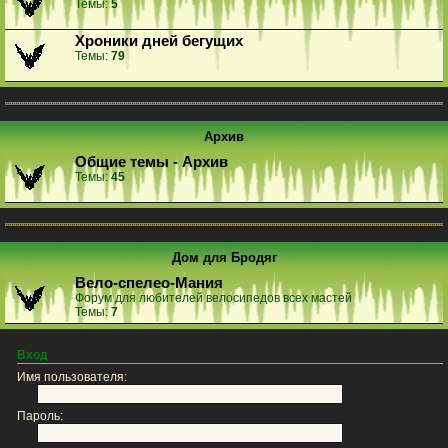
Темы:
5
Хроники дней бегущих
Темы:
79
Архив
Общие темы - Архив
Темы:
45
Дом для Бродяг
Вело-спелео-Мания
Форум для любителей велосипедов всех мастей
Темы:
7
Вход
Имя пользователя:
Пароль: