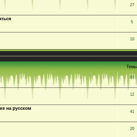
27
аться
5
10
Тем
93
12
ке на русском
41
20