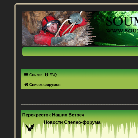
Ссылки
FAQ
Список форумов
Перекресток Наших Встреч
Новости Спелео-форума