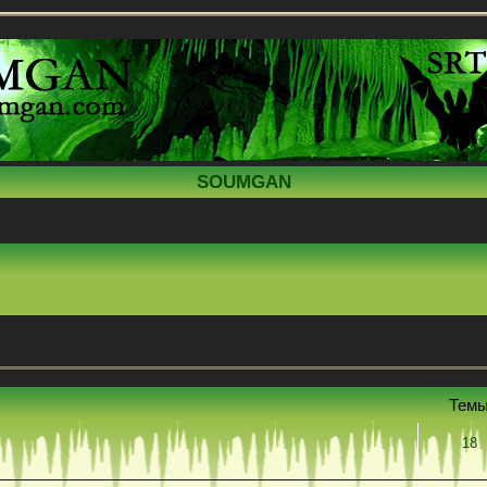
SOUMGAN
Тем
18