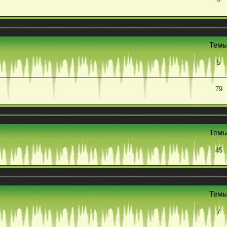
Тем
5
79
Тем
45
Тем
7