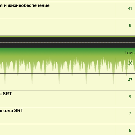
я и жизнеобеспечение
41
8
Тем
26
47
а SRT
9
 школа SRT
7
5