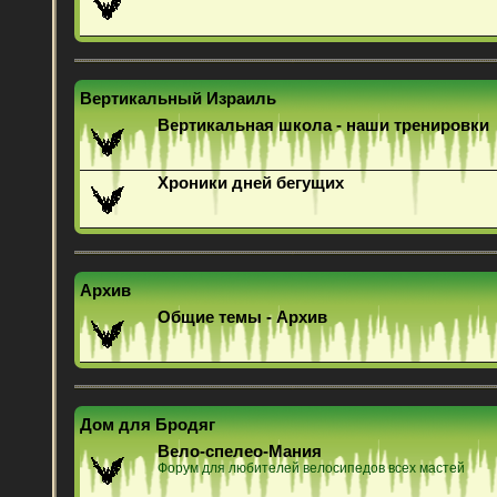
Вертикальный Израиль
Вертикальная школа - наши тренировки
Хроники дней бегущих
Архив
Общие темы - Архив
Дом для Бродяг
Вело-спелео-Мания
Форум для любителей велосипедов всех мастей