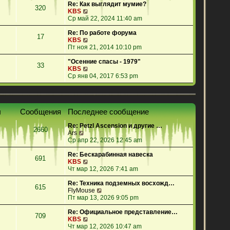
е
Re: Как выглядит мумие?
320
й
П
KBS
т
е
Ср май 22, 2024 11:40 am
и
р
к
е
Re: По работе форума
17
п
й
П
KBS
о
т
е
Пт ноя 21, 2014 10:10 pm
с
и
р
л
к
е
"Осенние спасы - 1979"
33
е
п
й
П
KBS
д
о
т
е
Ср янв 04, 2017 6:53 pm
н
с
и
р
е
л
к
е
м
е
п
й
у
д
о
т
ы
Сообщения
Последнее сообщение
с
н
с
и
о
е
л
к
Re: Petzl Ascension и другие …
о
м
е
п
2660
П
Ars
б
у
д
о
е
Ср апр 22, 2026 12:45 am
щ
с
н
с
р
е
о
е
л
е
Re: Бескарабинная навеска
н
о
м
е
691
й
П
KBS
и
б
у
д
т
е
Чт мар 12, 2026 7:41 am
ю
щ
с
н
и
р
е
о
е
к
е
Re: Техника подземных восхожд…
н
о
м
615
п
й
П
FlyMouse
и
б
у
о
т
е
Пт мар 13, 2026 9:05 pm
ю
щ
с
с
и
р
е
о
л
к
е
Re: Официальное представление…
н
о
709
е
п
П
й
KBS
и
б
д
о
е
т
Чт мар 12, 2026 10:47 am
ю
щ