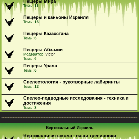
Пещеры Мира
Темы:
11
Пещеры и каньоны Израиля
Темы:
16
Пещеры Казахстана
Темы:
6
Пещеры Абхазии
Модератор:
Victor
Темы:
6
Пещеры Урала
Темы:
6
Спелестология - рукотворные лабиринты
Темы:
12
Спелео-подводные исследования - техника и
достижения
Темы:
3
Вертикальный Израиль
Вертикальная школа - наши тренировки