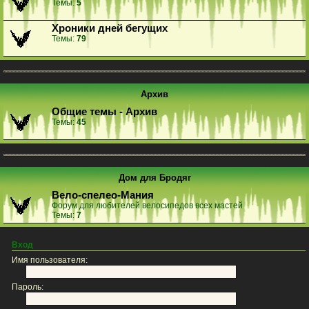
Темы:
5
Хроники дней бегущих
Темы:
79
Архив
Общие темы - Архив
Темы:
45
Дом для Бродяг
Вело-спелео-Мания
Форум для любителей велосипедов всех мастей
Темы:
7
Вход
Имя пользователя:
Пароль: