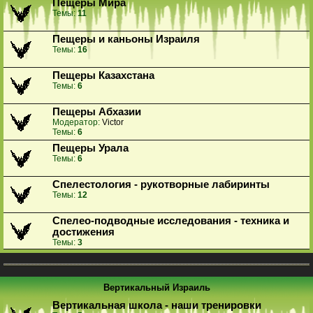
Пещеры Мира
Темы:
11
Пещеры и каньоны Израиля
Темы:
16
Пещеры Казахстана
Темы:
6
Пещеры Абхазии
Модератор:
Victor
Темы:
6
Пещеры Урала
Темы:
6
Спелестология - рукотворные лабиринты
Темы:
12
Спелео-подводные исследования - техника и
достижения
Темы:
3
Вертикальный Израиль
Вертикальная школа - наши тренировки