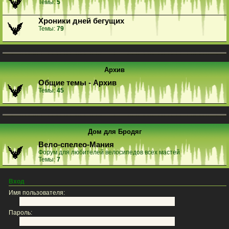
Темы:
5
Хроники дней бегущих
Темы:
79
Архив
Общие темы - Архив
Темы:
45
Дом для Бродяг
Вело-спелео-Мания
Форум для любителей велосипедов всех мастей
Темы:
7
Вход
Имя пользователя:
Пароль: