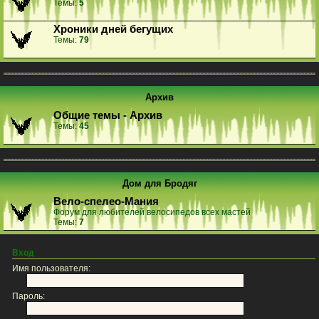
Темы:
5
Хроники дней бегущих
Темы:
79
Архив
Общие темы - Архив
Темы:
45
Дом для Бродяг
Вело-спелео-Мания
Форум для любителей велосипедов всех мастей
Темы:
7
Вход
Имя пользователя:
Пароль: