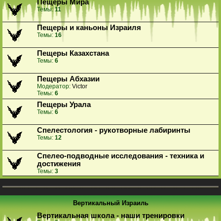
Пещеры Мира
Темы:
11
Пещеры и каньоны Израиля
Темы:
16
Пещеры Казахстана
Темы:
6
Пещеры Абхазии
Модератор:
Victor
Темы:
6
Пещеры Урала
Темы:
6
Спелестология - рукотворные лабиринты
Темы:
12
Спелео-подводные исследования - техника и
достижения
Темы:
3
Вертикальный Израиль
Вертикальная школа - наши тренировки