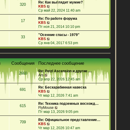
е
Re: Как выглядит мумие?
320
й
П
KBS
т
е
Ср май 22, 2024 11:40 am
и
р
к
е
Re: По работе форума
17
п
й
П
KBS
о
т
е
Пт ноя 21, 2014 10:10 pm
с
и
р
л
к
е
"Осенние спасы - 1979"
33
е
п
й
П
KBS
д
о
т
е
Ср янв 04, 2017 6:53 pm
н
с
и
р
е
л
к
е
м
е
п
й
у
д
о
т
ы
Сообщения
Последнее сообщение
с
н
с
и
о
е
л
к
Re: Petzl Ascension и другие …
о
м
е
п
2660
П
Ars
б
у
д
о
е
Ср апр 22, 2026 12:45 am
щ
с
н
с
р
е
о
е
л
е
Re: Бескарабинная навеска
н
о
м
е
691
й
П
KBS
и
б
у
д
т
е
Чт мар 12, 2026 7:41 am
ю
щ
с
н
и
р
е
о
е
к
е
Re: Техника подземных восхожд…
н
о
м
615
п
й
П
FlyMouse
и
б
у
о
т
е
Пт мар 13, 2026 9:05 pm
ю
щ
с
с
и
р
е
о
л
к
е
Re: Официальное представление…
н
о
709
е
п
П
й
KBS
и
б
д
о
е
т
Чт мар 12, 2026 10:47 am
ю
щ