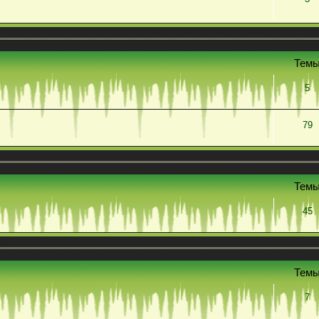
Тем
5
79
Тем
45
Тем
7