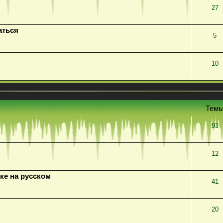
27
аться
5
10
Тем
93
12
ке на русском
41
20