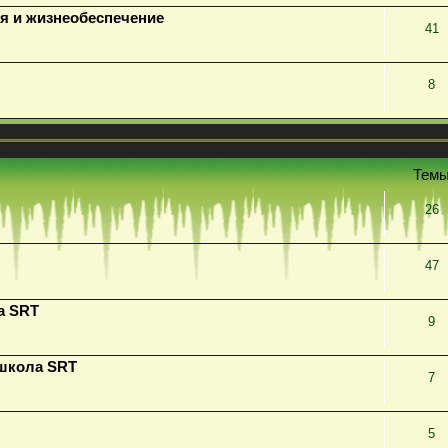
я и жизнеобеспечение
41
8
Тем
26
47
а SRT
9
 школа SRT
7
5