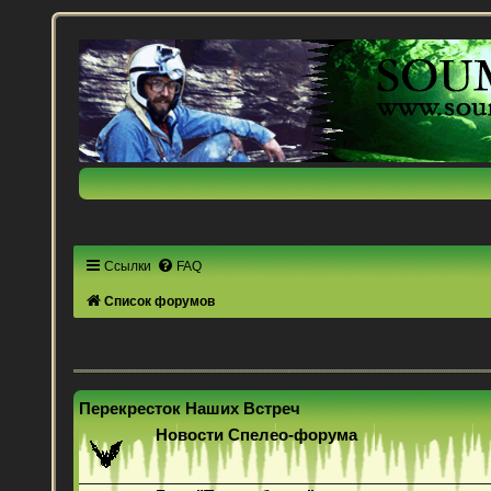
Ссылки
FAQ
Список форумов
Перекресток Наших Встреч
Новости Спелео-форума