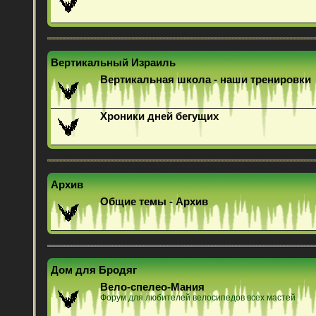
Вертикальный Израиль
Вертикальная школа - наши тренировки
Хроники дней бегущих
Архив
Общие темы - Архив
Дом для Бродяг
Вело-спелео-Мания
Форум для любителей велосипедов всех мастей