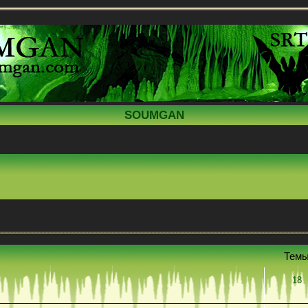
SOUMGAN
Тем
18