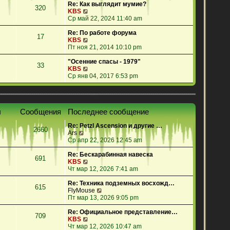
е
Re: Как выглядит мумие?
320
й
П
KBS
т
е
Ср май 22, 2024 11:40 am
и
р
к
е
Re: По работе форума
17
п
й
П
KBS
о
т
е
Пт ноя 21, 2014 10:10 pm
с
и
р
л
к
е
"Осенние спасы - 1979"
33
е
п
й
П
KBS
д
о
т
е
Ср янв 04, 2017 6:53 pm
н
с
и
р
е
л
к
е
м
е
п
й
у
д
о
т
ы
Сообщения
Последнее сообщение
с
н
с
и
о
е
л
к
Re: Petzl Ascension и другие …
о
м
е
п
2660
П
Ars
б
у
д
о
е
Ср апр 22, 2026 12:45 am
щ
с
н
с
р
е
о
е
л
е
Re: Бескарабинная навеска
н
о
м
е
691
й
П
KBS
и
б
у
д
т
е
Чт мар 12, 2026 7:41 am
ю
щ
с
н
и
р
е
о
е
к
е
Re: Техника подземных восхожд…
н
о
м
615
п
й
П
FlyMouse
и
б
у
о
т
е
Пт мар 13, 2026 9:05 pm
ю
щ
с
с
и
р
е
о
л
к
е
Re: Официальное представление…
н
о
709
е
п
П
й
KBS
и
б
д
о
е
т
Чт мар 12, 2026 10:47 am
ю
щ