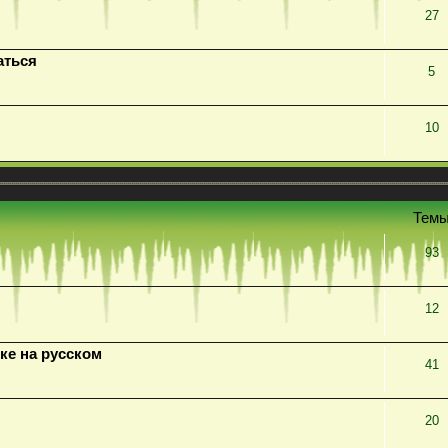
27
аться
5
10
Тем
93
12
ке на русском
41
20