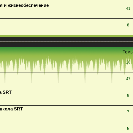
я и жизнеобеспечение
41
8
Тем
26
47
а SRT
9
 школа SRT
7
5