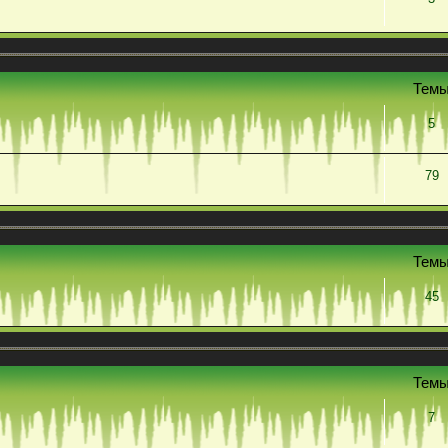
Тем
5
79
Тем
45
Тем
7