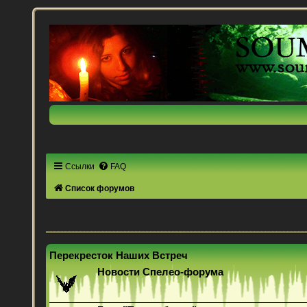
Ссылки
FAQ
Список форумов
Перекресток Наших Встреч
Новости Спелео-форума