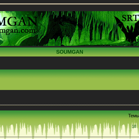
SOUMGAN
Тем
18