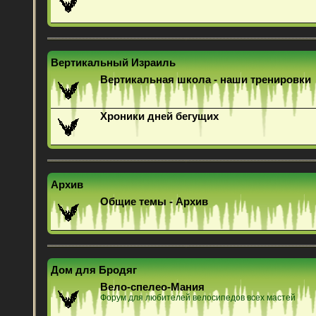
Вертикальный Израиль
Вертикальная школа - наши тренировки
Хроники дней бегущих
Архив
Общие темы - Архив
Дом для Бродяг
Вело-спелео-Мания
Форум для любителей велосипедов всех мастей