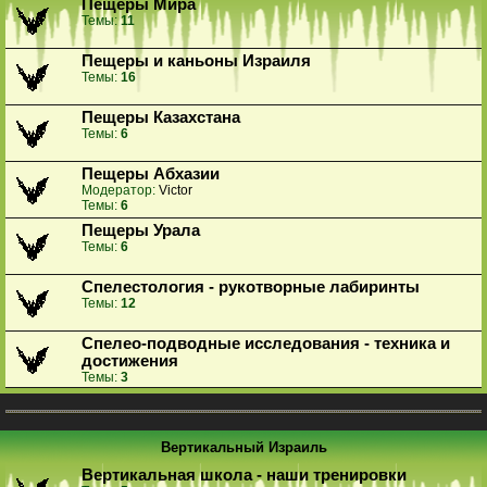
Пещеры Мира
Темы:
11
Пещеры и каньоны Израиля
Темы:
16
Пещеры Казахстана
Темы:
6
Пещеры Абхазии
Модератор:
Victor
Темы:
6
Пещеры Урала
Темы:
6
Спелестология - рукотворные лабиринты
Темы:
12
Спелео-подводные исследования - техника и
достижения
Темы:
3
Вертикальный Израиль
Вертикальная школа - наши тренировки