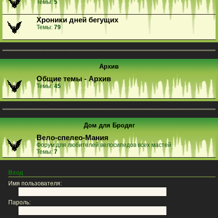
Темы:
5
Хроники дней бегущих
Темы:
79
Архив
Общие темы - Архив
Темы:
45
Дом для Бродяг
Вело-спелео-Мания
Форум для любителей велосипедов всех мастей
Темы:
7
Вход
Имя пользователя:
Пароль: