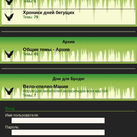
Темы:
5
Хроники дней бегущих
Темы:
79
Архив
Общие темы - Архив
Темы:
45
Дом для Бродяг
Вело-спелео-Мания
Форум для любителей велосипедов всех мастей
Темы:
7
Вход
Имя пользователя:
Пароль: