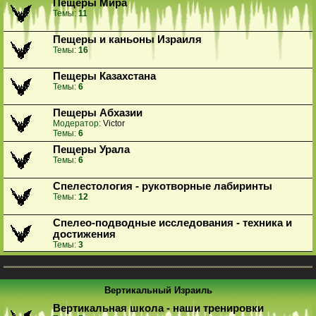
Пещеры Мира
Темы:
11
Пещеры и каньоны Израиля
Темы:
16
Пещеры Казахстана
Темы:
6
Пещеры Абхазии
Модератор:
Victor
Темы:
6
Пещеры Урала
Темы:
6
Спелестология - рукотворные лабиринты
Темы:
12
Спелео-подводные исследования - техника и
достижения
Темы:
3
Вертикальный Израиль
Вертикальная школа - наши тренировки