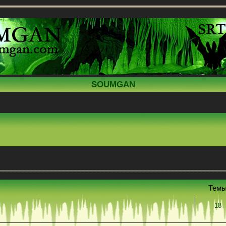
SOUMGAN
Тем
18