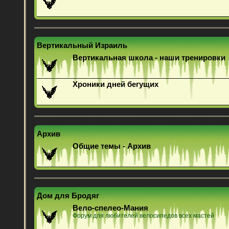
Вертикальный Израиль
Вертикальная школа - наши тренировки
Хроники дней бегущих
Архив
Общие темы - Архив
Дом для Бродяг
Вело-спелео-Мания
Форум для любителей велосипедов всех мастей