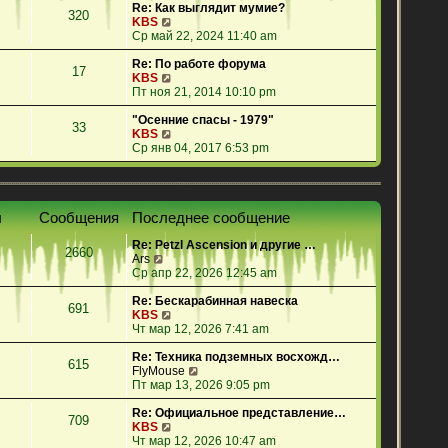
е
Re: Как выглядит мумие?
320
й
П
KBS
т
е
Ср май 22, 2024 11:40 am
и
р
к
е
Re: По работе форума
17
п
й
П
KBS
о
т
е
Пт ноя 21, 2014 10:10 pm
с
и
р
л
к
е
"Осенние спасы - 1979"
33
е
п
й
П
KBS
д
о
т
е
Ср янв 04, 2017 6:53 pm
н
с
и
р
е
л
к
е
м
е
п
й
у
д
о
т
ы
Сообщения
Последнее сообщение
с
н
с
и
о
е
л
к
Re: Petzl Ascension и другие …
о
м
е
п
2660
П
Ars
б
у
д
о
е
Ср апр 22, 2026 12:45 am
щ
с
н
с
р
е
о
е
л
е
Re: Бескарабинная навеска
н
о
м
е
691
й
П
KBS
и
б
у
д
т
е
Чт мар 12, 2026 7:41 am
ю
щ
с
н
и
р
е
о
е
к
е
Re: Техника подземных восхожд…
н
о
м
615
п
й
П
FlyMouse
и
б
у
о
т
е
Пт мар 13, 2026 9:05 pm
ю
щ
с
с
и
р
е
о
л
к
е
Re: Официальное представление…
н
о
709
е
п
П
й
KBS
и
б
д
о
е
т
Чт мар 12, 2026 10:47 am
ю
щ