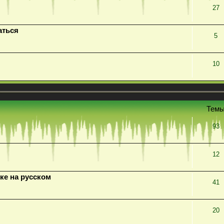
27
аться
5
10
Тем
93
12
ке на русском
41
20