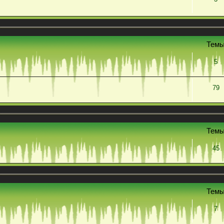
Тем
5
79
Тем
45
Тем
7