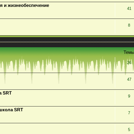
я и жизнеобеспечение
41
8
Тем
26
47
а SRT
9
 школа SRT
7
5