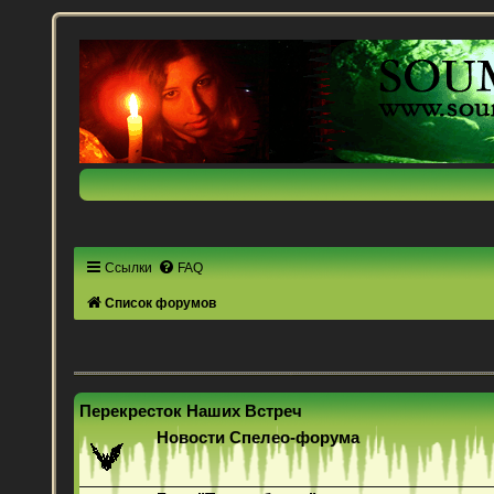
Ссылки
FAQ
Список форумов
Перекресток Наших Встреч
Новости Спелео-форума