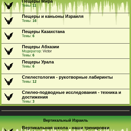
Пещеры Мира
Темы:
11
Пещеры и каньоны Израиля
Темы:
16
Пещеры Казахстана
Темы:
6
Пещеры Абхазии
Модератор:
Victor
Темы:
6
Пещеры Урала
Темы:
6
Спелестология - рукотворные лабиринты
Темы:
12
Спелео-подводные исследования - техника и
достижения
Темы:
3
Вертикальный Израиль
Вертикальная школа - наши тренировки