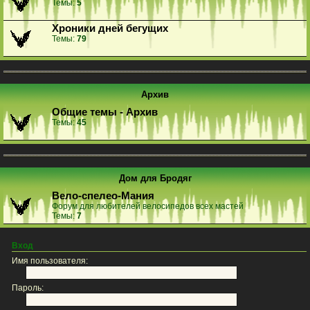
Темы:
5
Хроники дней бегущих
Темы:
79
Архив
Общие темы - Архив
Темы:
45
Дом для Бродяг
Вело-спелео-Мания
Форум для любителей велосипедов всех мастей
Темы:
7
Вход
Имя пользователя:
Пароль: