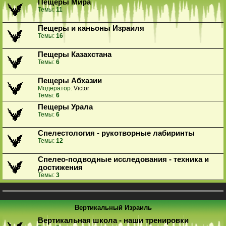
Пещеры Мира
Темы:
11
Пещеры и каньоны Израиля
Темы:
16
Пещеры Казахстана
Темы:
6
Пещеры Абхазии
Модератор:
Victor
Темы:
6
Пещеры Урала
Темы:
6
Спелестология - рукотворные лабиринты
Темы:
12
Спелео-подводные исследования - техника и
достижения
Темы:
3
Вертикальный Израиль
Вертикальная школа - наши тренировки