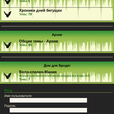
Темы:
5
Хроники дней бегущих
Темы:
79
Архив
Общие темы - Архив
Темы:
45
Дом для Бродяг
Вело-спелео-Мания
Форум для любителей велосипедов всех мастей
Темы:
7
Вход
Имя пользователя:
Пароль: