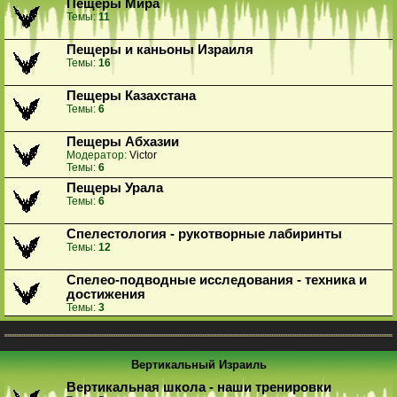
Пещеры Мира
Темы:
11
Пещеры и каньоны Израиля
Темы:
16
Пещеры Казахстана
Темы:
6
Пещеры Абхазии
Модератор:
Victor
Темы:
6
Пещеры Урала
Темы:
6
Спелестология - рукотворные лабиринты
Темы:
12
Спелео-подводные исследования - техника и
достижения
Темы:
3
Вертикальный Израиль
Вертикальная школа - наши тренировки