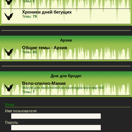
Темы:
5
Хроники дней бегущих
Темы:
79
Архив
Общие темы - Архив
Темы:
45
Дом для Бродяг
Вело-спелео-Мания
Форум для любителей велосипедов всех мастей
Темы:
7
Вход
Имя пользователя:
Пароль: