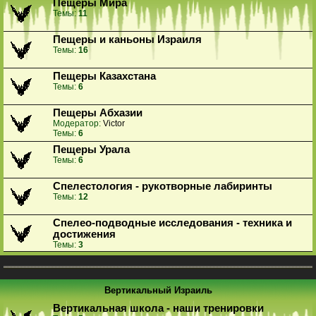
Пещеры Мира
Темы:
11
Пещеры и каньоны Израиля
Темы:
16
Пещеры Казахстана
Темы:
6
Пещеры Абхазии
Модератор:
Victor
Темы:
6
Пещеры Урала
Темы:
6
Спелестология - рукотворные лабиринты
Темы:
12
Спелео-подводные исследования - техника и
достижения
Темы:
3
Вертикальный Израиль
Вертикальная школа - наши тренировки