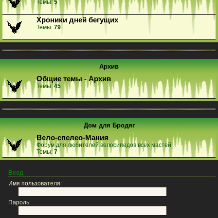
Темы:
5
Хроники дней бегущих
Темы:
79
Архив
Общие темы - Архив
Темы:
45
Дом для Бродяг
Вело-спелео-Мания
Форум для любителей велосипедов всех мастей
Темы:
7
Вход
Имя пользователя:
Пароль: