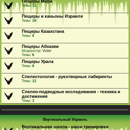
Пещеры Мира
Темы:
11
Пещеры и каньоны Израиля
Темы:
16
Пещеры Казахстана
Темы:
6
Пещеры Абхазии
Модератор:
Victor
Темы:
6
Пещеры Урала
Темы:
6
Спелестология - рукотворные лабиринты
Темы:
12
Спелео-подводные исследования - техника и
достижения
Темы:
3
Вертикальный Израиль
Вертикальная школа - наши тренировки