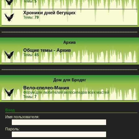
Темы:
5
Хроники дней бегущих
Темы:
79
Архив
Общие темы - Архив
Темы:
45
Дом для Бродяг
Вело-спелео-Мания
Форум для любителей велосипедов всех мастей
Темы:
7
Вход
Имя пользователя:
Пароль: