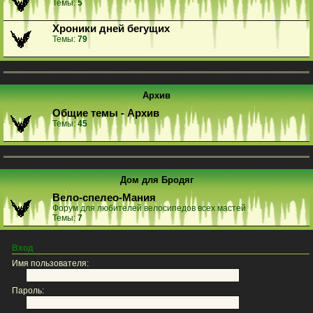
Темы:
5
Хроники дней бегущих
Темы:
79
Архив
Общие темы - Архив
Темы:
45
Дом для Бродяг
Вело-спелео-Мания
Форум для любителей велосипедов всех мастей
Темы:
7
Вход
Имя пользователя:
Пароль: