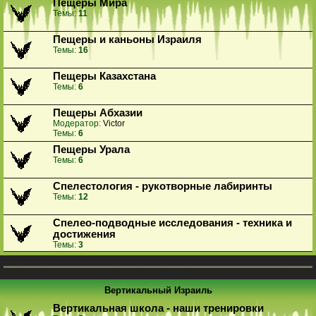
Пещеры Мира
Темы:
11
Пещеры и каньоны Израиля
Темы:
16
Пещеры Казахстана
Темы:
6
Пещеры Абхазии
Модератор:
Victor
Темы:
6
Пещеры Урала
Темы:
6
Спелестология - рукотворные лабиринты
Темы:
12
Спелео-подводные исследования - техника и
достижения
Темы:
3
Вертикальный Израиль
Вертикальная школа - наши тренировки