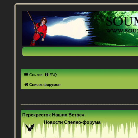
Ссылки
FAQ
Список форумов
Перекресток Наших Встреч
Новости Спелео-форума