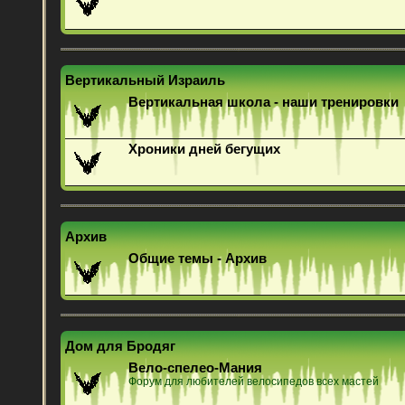
Вертикальный Израиль
Вертикальная школа - наши тренировки
Хроники дней бегущих
Архив
Общие темы - Архив
Дом для Бродяг
Вело-спелео-Мания
Форум для любителей велосипедов всех мастей