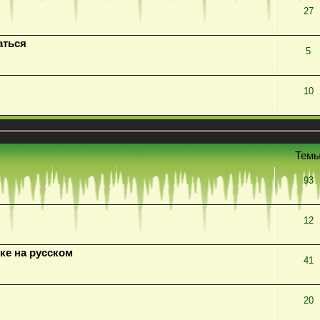
27
аться
5
10
Тем
93
12
ке на русском
41
20