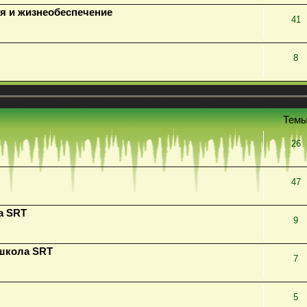
я и жизнеобеспечение
41
8
Тем
26
47
а SRT
9
 школа SRT
7
5