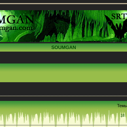
SOUMGAN
Тем
18