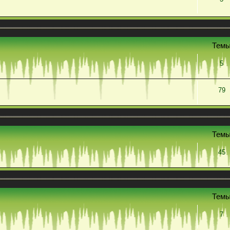
Тем
5
79
Тем
45
Тем
7