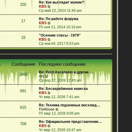
е
Re: Как выглядит мумие?
320
й
П
KBS
т
е
Ср май 22, 2024 11:40 am
и
р
к
е
Re: По работе форума
17
п
й
П
KBS
о
т
е
Пт ноя 21, 2014 10:10 pm
с
и
р
л
к
е
"Осенние спасы - 1979"
33
е
п
й
П
KBS
д
о
т
е
Ср янв 04, 2017 6:53 pm
н
с
и
р
е
л
к
е
м
е
п
й
у
д
о
т
ы
Сообщения
Последнее сообщение
с
н
с
и
о
е
л
к
Re: Petzl Ascension и другие …
о
м
е
п
2660
П
Ars
б
у
д
о
е
Ср апр 22, 2026 12:45 am
щ
с
н
с
р
е
о
е
л
е
Re: Бескарабинная навеска
н
о
м
е
691
й
П
KBS
и
б
у
д
т
е
Чт мар 12, 2026 7:41 am
ю
щ
с
н
и
р
е
о
е
к
е
Re: Техника подземных восхожд…
н
о
м
615
п
й
П
FlyMouse
и
б
у
о
т
е
Пт мар 13, 2026 9:05 pm
ю
щ
с
с
и
р
е
о
л
к
е
Re: Официальное представление…
н
о
709
е
п
П
й
KBS
и
б
д
о
е
т
Чт мар 12, 2026 10:47 am
ю
щ