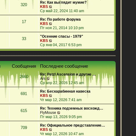
е
Re: Как выглядит мумие?
320
й
П
KBS
т
е
Ср май 22, 2024 11:40 am
и
р
к
е
Re: По работе форума
17
п
й
П
KBS
о
т
е
Пт ноя 21, 2014 10:10 pm
с
и
р
л
к
е
"Осенние спасы - 1979"
33
е
п
й
П
KBS
д
о
т
е
Ср янв 04, 2017 6:53 pm
н
с
и
р
е
л
к
е
м
е
п
й
у
д
о
т
ы
Сообщения
Последнее сообщение
с
н
с
и
о
е
л
к
Re: Petzl Ascension и другие …
о
м
е
п
2660
П
Ars
б
у
д
о
е
Ср апр 22, 2026 12:45 am
щ
с
н
с
р
е
о
е
л
е
Re: Бескарабинная навеска
н
о
м
е
691
й
П
KBS
и
б
у
д
т
е
Чт мар 12, 2026 7:41 am
ю
щ
с
н
и
р
е
о
е
к
е
Re: Техника подземных восхожд…
н
о
м
615
п
й
П
FlyMouse
и
б
у
о
т
е
Пт мар 13, 2026 9:05 pm
ю
щ
с
с
и
р
е
о
л
к
е
Re: Официальное представление…
н
о
709
е
п
П
й
KBS
и
б
д
о
е
т
Чт мар 12, 2026 10:47 am
ю
щ