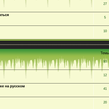
27
аться
5
10
Тем
93
12
ке на русском
41
20