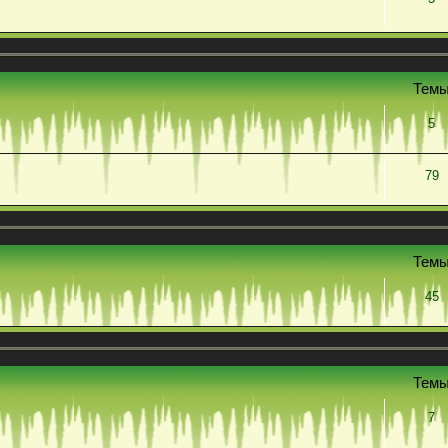
Тем
5
79
Тем
45
Тем
7