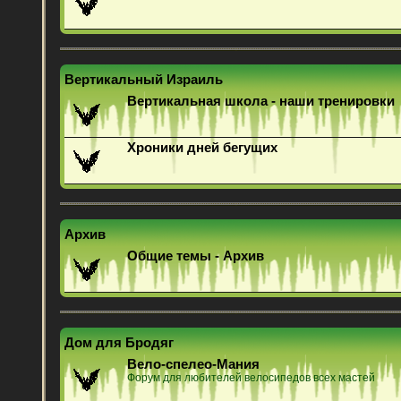
Вертикальный Израиль
Вертикальная школа - наши тренировки
Хроники дней бегущих
Архив
Общие темы - Архив
Дом для Бродяг
Вело-спелео-Мания
Форум для любителей велосипедов всех мастей