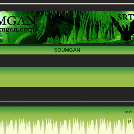
SOUMGAN
Тем
18