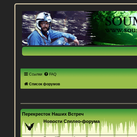
Ссылки
FAQ
Список форумов
Перекресток Наших Встреч
Новости Спелео-форума