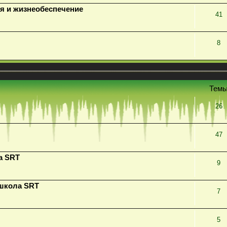
я и жизнеобеспечение
41
8
Тем
26
47
а SRT
9
 школа SRT
7
5