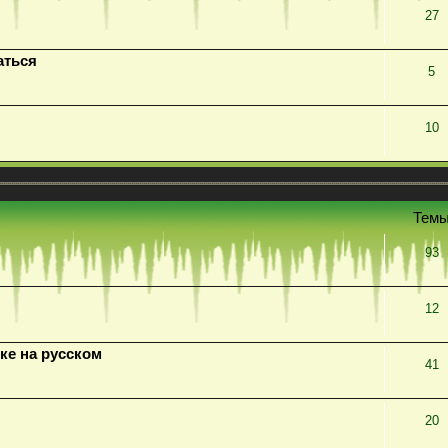
27
аться
5
10
Тем
93
12
ке на русском
41
20