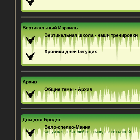
Вертикальный Израиль
Вертикальная школа - наши тренировки
Хроники дней бегущих
Архив
Общие темы - Архив
Дом для Бродяг
Вело-спелео-Мания
Форум для любителей велосипедов всех мастей