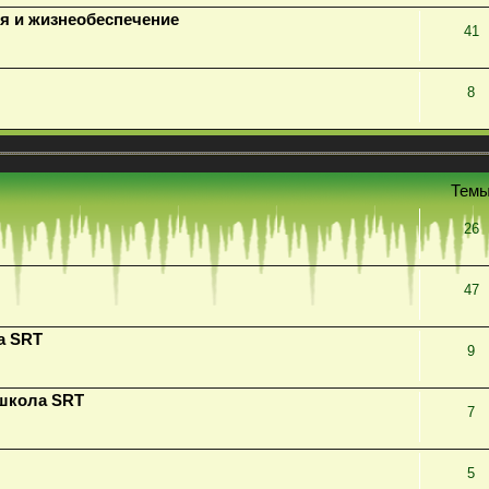
я и жизнеобеспечение
41
8
Тем
26
47
а SRT
9
 школа SRT
7
5