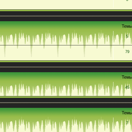
Тем
5
79
Тем
45
Тем
7