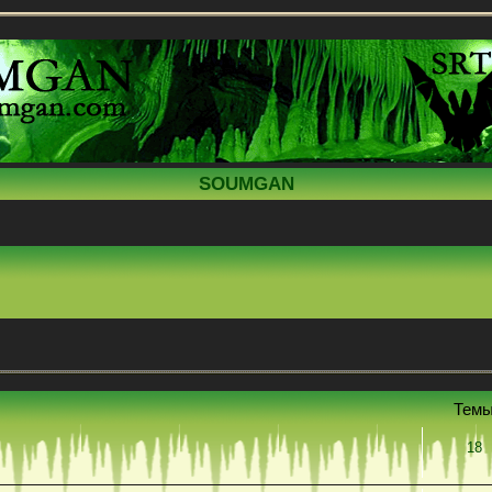
SOUMGAN
Тем
18