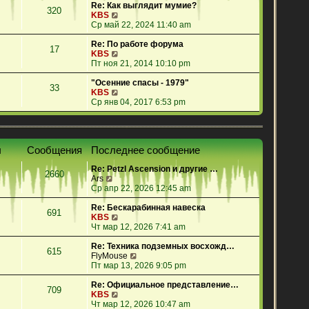
е
Re: Как выглядит мумие?
320
й
П
KBS
т
е
Ср май 22, 2024 11:40 am
и
р
к
е
Re: По работе форума
17
п
й
П
KBS
о
т
е
Пт ноя 21, 2014 10:10 pm
с
и
р
л
к
е
"Осенние спасы - 1979"
33
е
п
й
П
KBS
д
о
т
е
Ср янв 04, 2017 6:53 pm
н
с
и
р
е
л
к
е
м
е
п
й
у
д
о
т
ы
Сообщения
Последнее сообщение
с
н
с
и
о
е
л
к
Re: Petzl Ascension и другие …
о
м
е
п
2660
П
Ars
б
у
д
о
е
Ср апр 22, 2026 12:45 am
щ
с
н
с
р
е
о
е
л
е
Re: Бескарабинная навеска
н
о
м
е
691
й
П
KBS
и
б
у
д
т
е
Чт мар 12, 2026 7:41 am
ю
щ
с
н
и
р
е
о
е
к
е
Re: Техника подземных восхожд…
н
о
м
615
п
й
П
FlyMouse
и
б
у
о
т
е
Пт мар 13, 2026 9:05 pm
ю
щ
с
с
и
р
е
о
л
к
е
Re: Официальное представление…
н
о
709
е
п
П
й
KBS
и
б
д
о
е
т
Чт мар 12, 2026 10:47 am
ю
щ