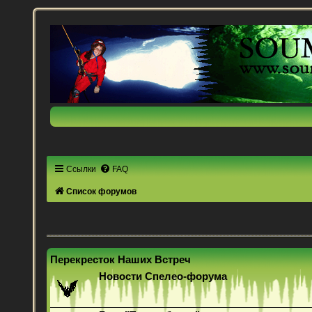
Ссылки
FAQ
Список форумов
Перекресток Наших Встреч
Новости Спелео-форума