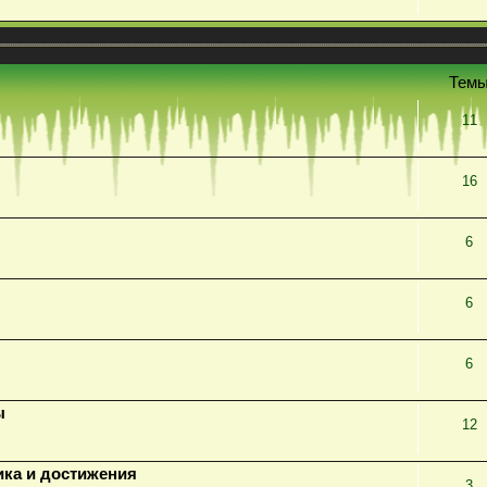
Тем
11
16
6
6
6
ы
12
ика и достижения
3