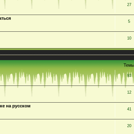
27
аться
5
10
Тем
93
12
ке на русском
41
20