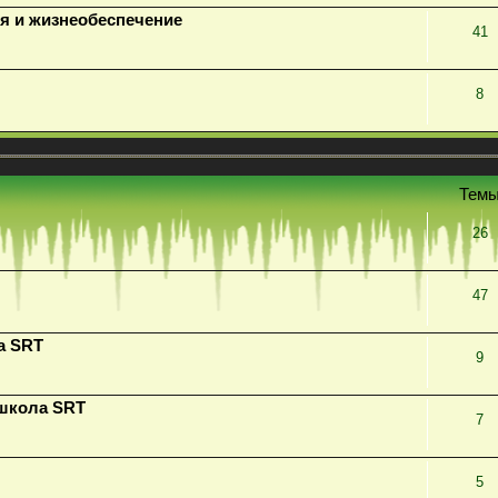
я и жизнеобеспечение
41
8
Тем
26
47
а SRT
9
 школа SRT
7
5