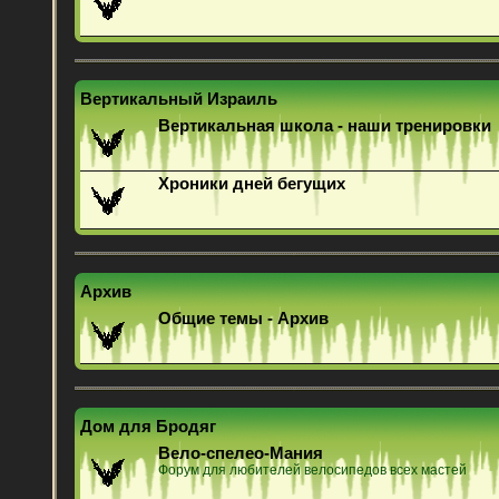
Вертикальный Израиль
Вертикальная школа - наши тренировки
Хроники дней бегущих
Архив
Общие темы - Архив
Дом для Бродяг
Вело-спелео-Мания
Форум для любителей велосипедов всех мастей