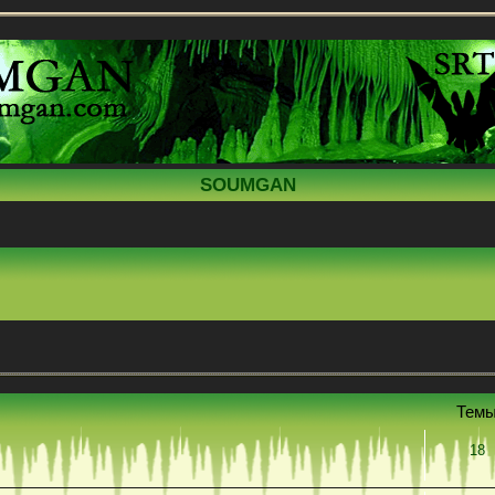
SOUMGAN
Тем
18